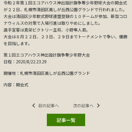
令和２年第１回エコアハウス神出設計旗争奪少年野球大会の開会式
が２２日、札幌市清田区美しが丘西公園グランドで行われました。
大会は清田区少年軟式野球連盟登録の１０チームが参加、新型コロ
ナウィルスの対策で入場行進は取りやめにしました。
選手宣誓は真栄ビクトリー主将、小野隼人君。
大会は８月２２日、２３日、２９日までトーナメントで争い、優勝
を目指します。
第１回エコアハウス神出設計旗争奪少年野大会
日程：2020/8/22.23.29
開催地：札幌市清田区美しが丘西公園グランド
内容：開会式
前の記事へ
次の記事へ
記事一覧