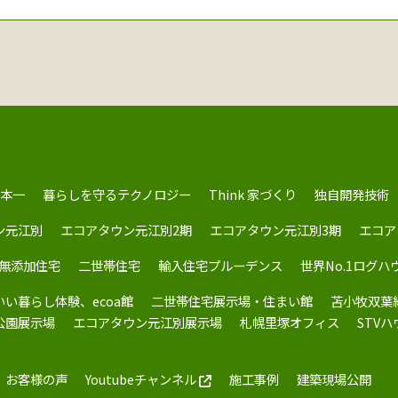
本一
暮らしを守るテクノロジー
Think 家づくり
独自開発技術
ン元江別
エコアタウン元江別2期
エコアタウン元江別3期
エコア
無添加住宅
二世帯住宅
輸入住宅プルーデンス
世界No.1ログハ
いい暮らし体験、ecoa館
二世帯住宅展示場・住まい館
苫小牧双葉
公園展示場
エコアタウン元江別展示場
札幌里塚オフィス
STV
お客様の声
Youtubeチャンネル
施工事例
建築現場公開