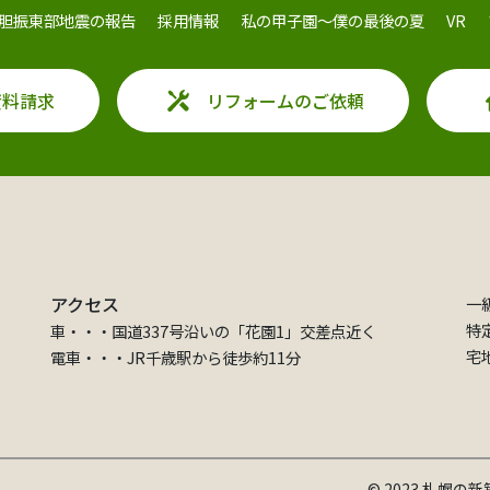
胆振東部地震の報告
採用情報
私の甲子園～僕の最後の夏
VR
資料請求
リフォームのご依頼
アクセス
一
特
車・・・国道337号沿いの「花園1」交差点近く
宅
電車・・・JR千歳駅から徒歩約11分
© 2023 札幌の