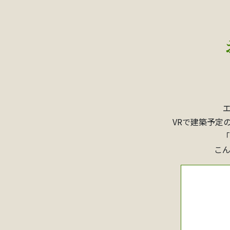
VRで建築予定
「
こ