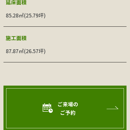
延床⾯積
85.28㎡(25.79坪)
施工面積
87.87㎡(26.57坪)
ご来場の
ご予約