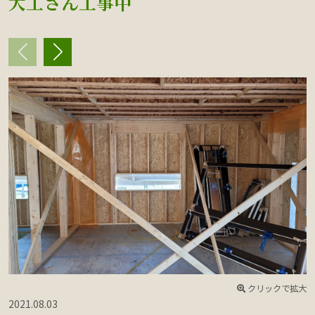
大工さん工事中
クリックで拡大
2021.08.03
2