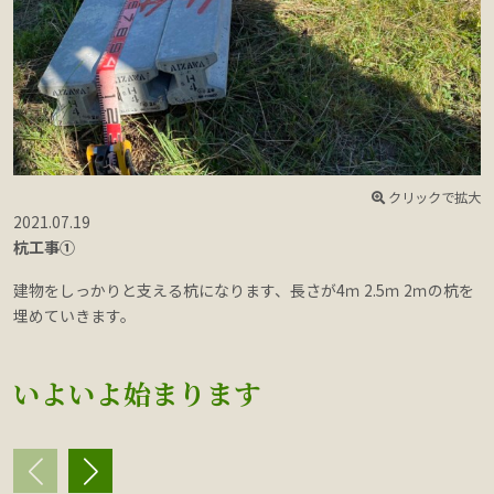
クリックで拡大
2021.07.19
2
杭工事①
建物をしっかりと支える杭になります、長さが4ｍ 2.5ｍ 2ｍの杭を
埋めていきます。
いよいよ始まります