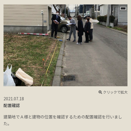
クリックで拡大
2021.07.18
2
配置確認
建築地でＡ様と建物の位置を確認するための配置確認を行いまし
た。