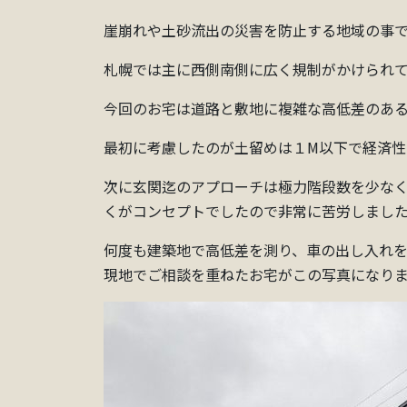
崖崩れや土砂流出の災害を防止する地域の事
札幌では主に西側南側に広く規制がかけられ
今回のお宅は道路と敷地に複雑な高低差のあ
最初に考慮したのが土留めは１M以下で経済性
次に玄関迄のアプローチは極力階段数を少な
くがコンセプトでしたので非常に苦労しまし
何度も建築地で高低差を測り、車の出し入れ
現地でご相談を重ねたお宅がこの写真になり