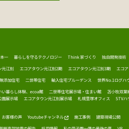
本一
暮らしを守るテクノロジー
Think 家づくり
独自開発技術
ン元江別
エコアタウン元江別2期
エコアタウン元江別3期
エコア
無添加住宅
二世帯住宅
輸入住宅プルーデンス
世界No.1ログハ
いい暮らし体験、ecoa館
二世帯住宅展示場・住まい館
苫小牧双葉
公園展示場
エコアタウン元江別展示場
札幌里塚オフィス
STV
お客様の声
Youtubeチャンネル
施工事例
建築現場公開
胆振東部地震の報告
採用情報
私の甲子園～僕の最後の夏
VR