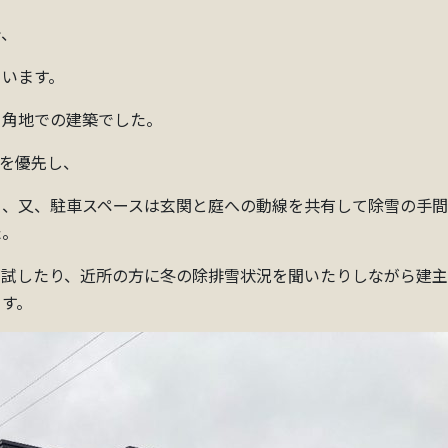
で、
ています。
る角地での建築でした。
を優先し、
く、又、駐車スペースは玄関と庭への動線を共有して除雪の手
た。
を試したり、近所の方に冬の除排雪状況を聞いたりしながら建
ます。