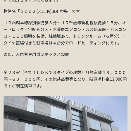
物件名「ｅｃｏａ(えこあ)厚別中央」です。
ＪＲ函館本線厚別駅徒歩３分・ＪＲ千歳線新札幌駅徒歩１５分、オ
ートロック・宅配ＢＯＸ・冷暖房エアコン・ガス給湯器・ガスコン
ロ・ＬＥＤ照明を装備、駐輪場あり、トランクルーム（６戸分）・
タイヤ置場付きと駐車場は４台分でロードヒーティング付です。
また、入居者専用ゴミボックス設置
全２３室（全て１ＬＤＫで３タイプの坪数）月額家賃４８，０００
円～６０，０００円、その他共益費等となり、駐車場料金13,000円
ですが現在満車です。