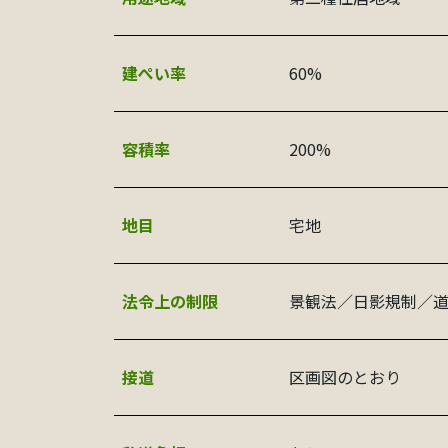
建ぺい率
60%
容積率
200%
地目
宅地
法令上の制限
景観法／日影規制／道
接道
区画図のとおり