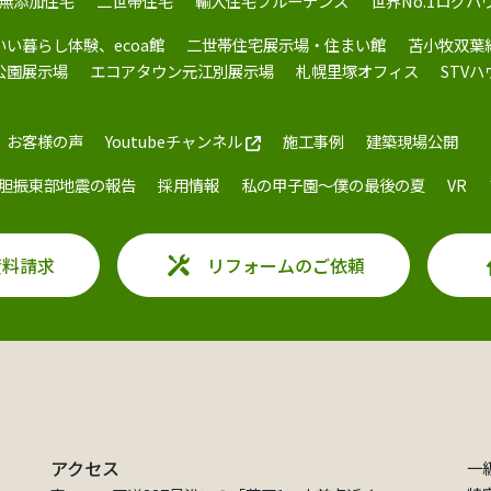
無添加住宅
二世帯住宅
輸入住宅プルーデンス
世界No.1ログハ
いい暮らし体験、ecoa館
二世帯住宅展示場・住まい館
苫小牧双葉
公園展示場
エコアタウン元江別展示場
札幌里塚オフィス
STV
お客様の声
Youtubeチャンネル
施工事例
建築現場公開
胆振東部地震の報告
採用情報
私の甲子園～僕の最後の夏
VR
資料請求
リフォームのご依頼
アクセス
一