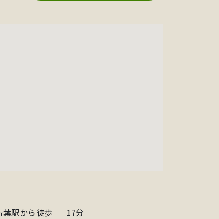
 青葉駅
から
徒歩
17分