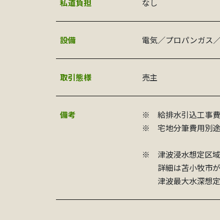
私道負担
なし
設備
電気／プロパンガス
取引態様
売主
備考
※ 給排水引込工事費
※ 宅地分筆費用別途
※ 津波浸水想定区域
詳細は苫小牧市が公
津波最大水深想定1.