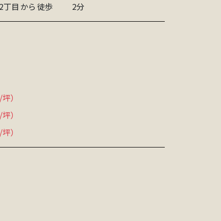
2丁目
から
徒歩
2分
円/坪）
円/坪）
円/坪）