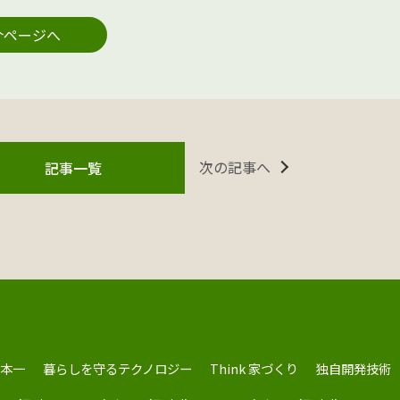
介ページへ
次の記事へ
記事一覧
本一
暮らしを守るテクノロジー
Think 家づくり
独自開発技術