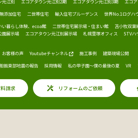
ン元江別
エコアタウン元江別2期
エコアタウン元江別3期
エコア
無添加住宅
二世帯住宅
輸入住宅プルーデンス
世界No.1ログハ
いい暮らし体験、ecoa館
二世帯住宅展示場・住まい館
苫小牧双葉
公園展示場
エコアタウン元江別展示場
札幌里塚オフィス
STV
お客様の声
Youtubeチャンネル
施工事例
建築現場公開
胆振東部地震の報告
採用情報
私の甲子園～僕の最後の夏
VR
資料請求
リフォームのご依頼