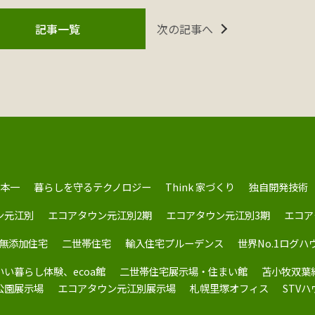
次の記事へ
記事一覧
本一
暮らしを守るテクノロジー
Think 家づくり
独自開発技術
ン元江別
エコアタウン元江別2期
エコアタウン元江別3期
エコア
無添加住宅
二世帯住宅
輸入住宅プルーデンス
世界No.1ログハ
いい暮らし体験、ecoa館
二世帯住宅展示場・住まい館
苫小牧双葉
公園展示場
エコアタウン元江別展示場
札幌里塚オフィス
STV