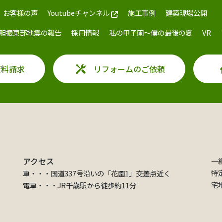
お客様の声
Youtubeチャンネル
施工事例
建築現場公開
胆振東部地震の報告
採用情報
私の甲子園～僕の最後の夏
VR
資料請求
リフォームのご依頼
アクセス
一
特
車・・・国道337号沿いの「花園1」交差点近く
宅
電車・・・JR千歳駅から徒歩約11分