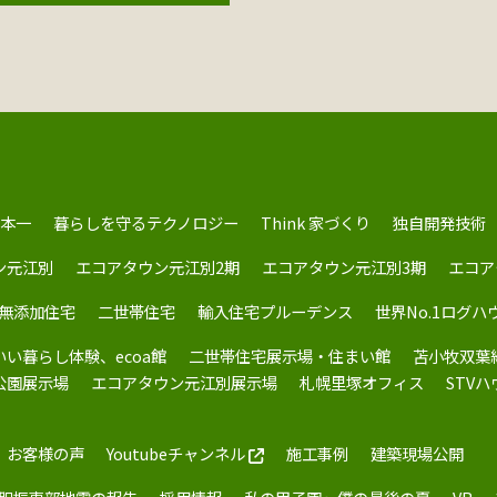
本一
暮らしを守るテクノロジー
Think 家づくり
独自開発技術
ン元江別
エコアタウン元江別2期
エコアタウン元江別3期
エコア
無添加住宅
二世帯住宅
輸入住宅プルーデンス
世界No.1ログハ
いい暮らし体験、ecoa館
二世帯住宅展示場・住まい館
苫小牧双葉
公園展示場
エコアタウン元江別展示場
札幌里塚オフィス
STV
お客様の声
Youtubeチャンネル
施工事例
建築現場公開